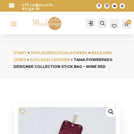

office@musik-
dinge.at
a
0
Account
Search
Wa
START
>
SCHLAGZEUG/SCHLAGWERK
>
BAGS UND
CASES
>
SCHLÄGELTASCHEN
> TAMA POWERPAD®
DESIGNER COLLECTION STICK BAG – WINE RED