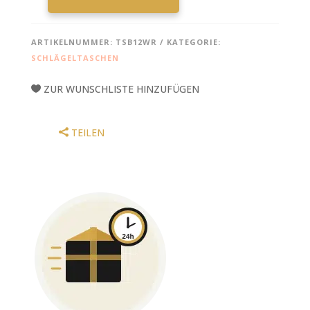
TAMA
POWERPAD®
DESIGNER
ARTIKELNUMMER:
TSB12WR
KATEGORIE:
COLLECTION
SCHLÄGELTASCHEN
STICK
BAG
ZUR WUNSCHLISTE HINZUFÜGEN
-
WINE
RED
TEILEN
MENGE