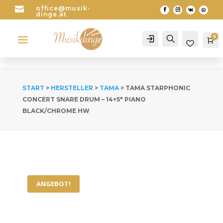

office@musik-
dinge.at
a
0
Account
Search
Wa
START
>
HERSTELLER
>
TAMA
> TAMA STARPHONIC
CONCERT SNARE DRUM – 14×5″ PIANO
BLACK/CHROME HW
ANGEBOT!