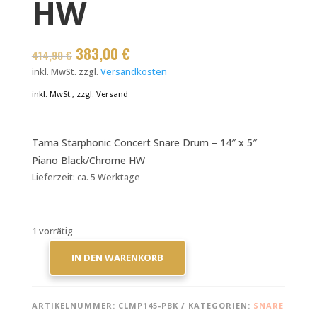
HW
Ursprünglicher
Aktueller
383,00
€
414,90
€
Preis
Preis
inkl. MwSt.
zzgl.
Versandkosten
war:
ist:
inkl. MwSt., zzgl. Versand
414,90 €
383,00 €.
Tama Starphonic Concert Snare Drum – 14″ x 5″
Piano Black/Chrome HW
Lieferzeit:
ca. 5 Werktage
1 vorrätig
IN DEN WARENKORB
TAMA
STARPHONIC
CONCERT
ARTIKELNUMMER:
CLMP145-PBK
KATEGORIEN:
SNARE
SNARE