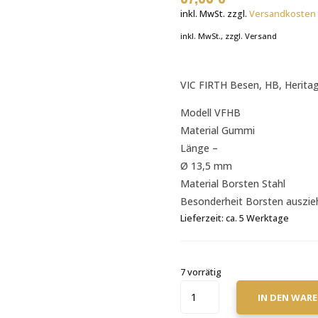
inkl. MwSt.
zzgl.
Versandkosten
inkl. MwSt., zzgl. Versand
VIC FIRTH Besen, HB, Herita
Modell VFHB
Material Gummi
Länge –
Ø 13,5 mm
Material Borsten Stahl
Besonderheit Borsten auszie
Lieferzeit:
ca. 5 Werktage
7 vorrätig
VIC
IN DEN WAR
FIRTH