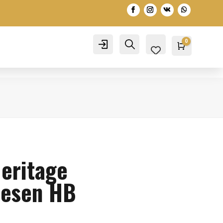
0
Account
Search
Warenko
0,00
€
Heritage
Besen HB