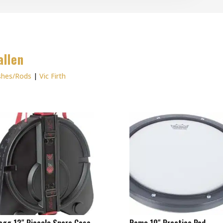
allen
shes/Rods
|
Vic Firth
agg 13″ Piccolo Snare Case
Remo 10″ Practice Pad