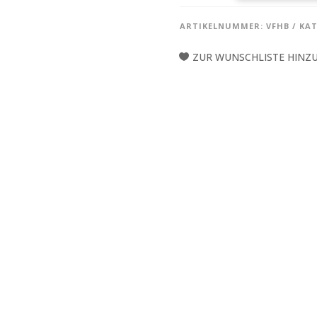
HERITAGE
BRUSHES/BESEN
ARTIKELNUMMER:
VFHB
KAT
HB
MENGE
ZUR WUNSCHLISTE HINZ