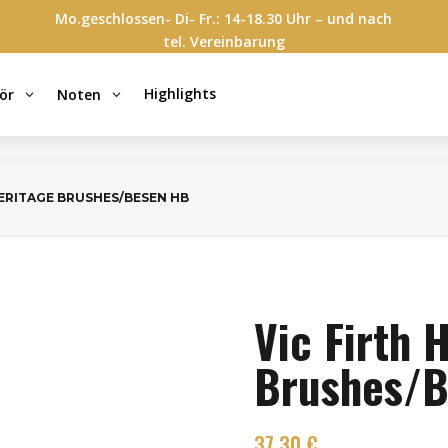
Mo.geschlossen- Di- Fr.: 14-18.30 Uhr – und nach
tel. Vereinbarung
Highlights
ör
Noten
3
3
HERITAGE BRUSHES/BESEN HB
Vic Firth 
Brushes/
37,30
€