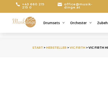

+43 660 215

office@musik-
215 0
dinge.at
Drumsets
Orchester
Zubeh
3
3
START
>
HERSTELLER
>
VIC FIRTH
> VIC FIRTH 