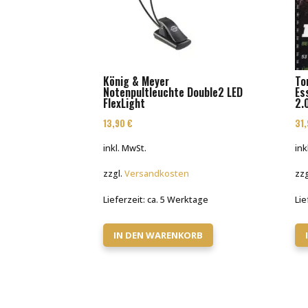
König & Meyer
To
Notenpultleuchte Double2 LED
Es
FlexLight
2.
13,90
€
31
inkl. MwSt.
ink
zzgl.
Versandkosten
zzg
Lieferzeit:
ca. 5 Werktage
Lie
IN DEN WARENKORB