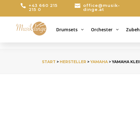

+43 660 215

office@musik-
215 0
dinge.at
Drumsets
Orchester
Zubeh
3
3
START
>
HERSTELLER
>
YAMAHA
> YAMAHA KLEI