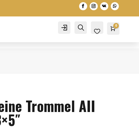
0
Account
Search
Warenko
0,00
€
eine Trommel AII
3×5″