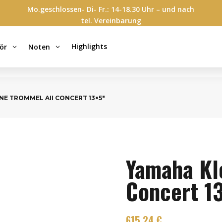
Mo.geschlossen- Di- Fr.: 14-18.30 Uhr – und nach
tel. Vereinbarung
Highlights
ör
Noten
3
3
NE TROMMEL AII CONCERT 13×5″
Yamaha Kl
Concert 1
615,24
€