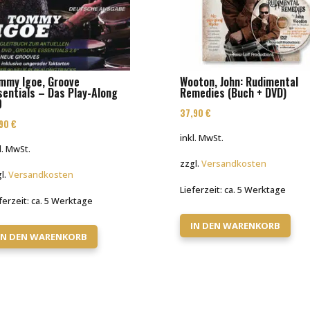
mmy Igoe, Groove
Wooton, John: Rudimental
sentials – Das Play-Along
Remedies (Buch + DVD)
0
37,90
€
,90
€
inkl. MwSt.
l. MwSt.
zzgl.
Versandkosten
l.
Versandkosten
Lieferzeit:
ca. 5 Werktage
ferzeit:
ca. 5 Werktage
IN DEN WARENKORB
IN DEN WARENKORB