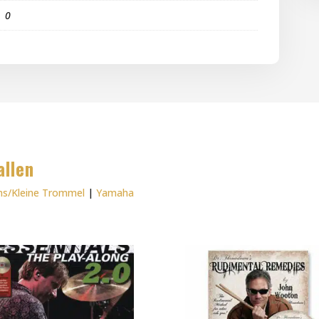
0
allen
ms/Kleine Trommel
|
Yamaha