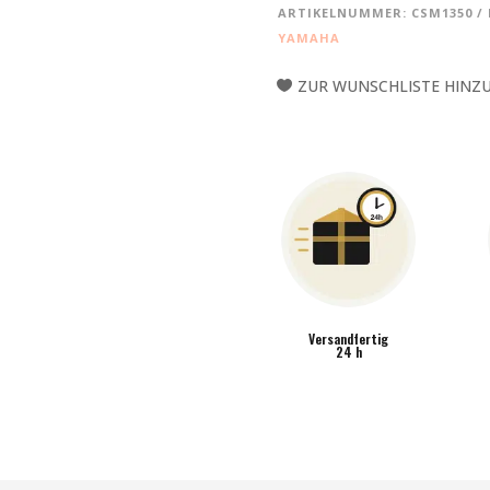
TROMMEL
ARTIKELNUMMER:
CSM1350
AII
YAMAHA
CONCERT
13X5"
ZUR WUNSCHLISTE HINZ
MENGE
Versandfertig
24 h